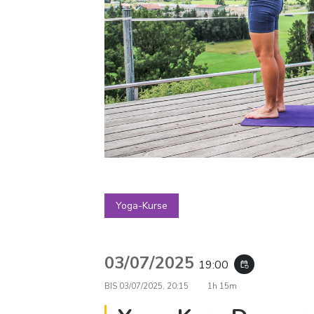
Yoga-Kurse
03/07/2025
19:00
event_repeat
BIS
03/07/2025, 20:15
1h 15m