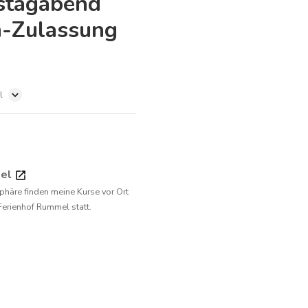
stagabend
n-Zulassung
l
mel
phäre finden meine Kurse vor Ort
Ferienhof Rummel statt.