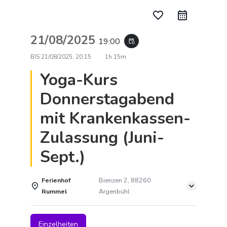
favorite_border
21/08/2025
19:00
event_repeat
BIS
21/08/2025, 20:15
1h 15m
Yoga-Kurs
Donnerstagabend
mit Krankenkassen-
Zulassung (Juni-
Sept.)
Ferienhof
Bienzen 2, 88260
Rummel
Argenbühl
Einzelheiten