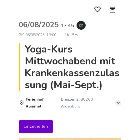
favorite_border
06/08/2025
17:45
event_repeat
BIS
06/08/2025, 19:00
1h 15m
Yoga-Kurs
Mittwochabend mit
Krankenkassenzulas
sung (Mai-Sept.)
Ferienhof
Bienzen 2, 88260
Rummel
Argenbühl
Einzelheiten