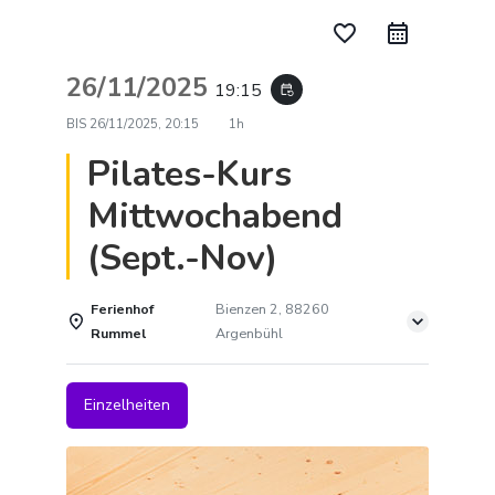
favorite_border
26/11/2025
19:15
event_repeat
BIS
26/11/2025, 20:15
1h
Pilates-Kurs
Mittwochabend
(Sept.-Nov)
Ferienhof
Bienzen 2, 88260
Rummel
Argenbühl
Einzelheiten