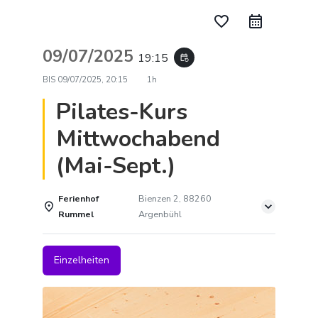
favorite_border
09/07/2025
19:15
event_repeat
BIS
09/07/2025, 20:15
1h
Pilates-Kurs
Mittwochabend
(Mai-Sept.)
Ferienhof
Bienzen 2, 88260
Rummel
Argenbühl
Einzelheiten