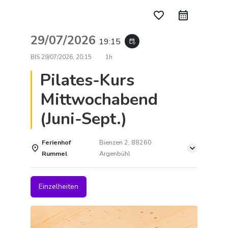
favorite_border
29/07/2026
19:15
event_repeat
BIS
29/07/2026, 20:15
1h
Pilates-Kurs
Mittwochabend
(Juni-Sept.)
Ferienhof
Bienzen 2, 88260
Rummel
Argenbühl
Einzelheiten