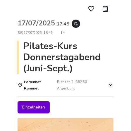
favorite_border
17/07/2025
17:45
event_repeat
BIS
17/07/2025, 18:45
1h
Pilates-Kurs
Donnerstagabend
(Juni-Sept.)
Ferienhof
Bienzen 2, 88260
Rummel
Argenbühl
Einzelheiten