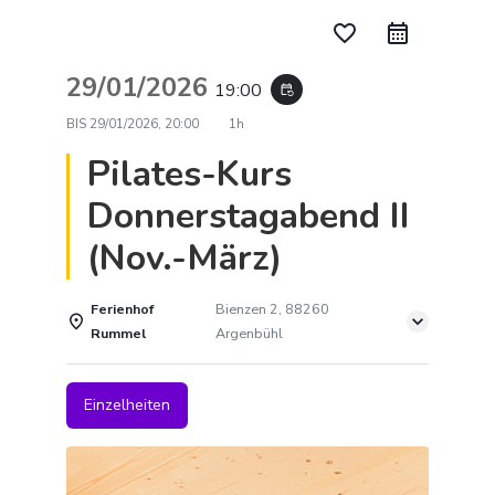
favorite_border
29/01/2026
19:00
event_repeat
BIS
29/01/2026, 20:00
1h
Pilates-Kurs
Donnerstagabend II
(Nov.-März)
Ferienhof
Bienzen 2, 88260
Rummel
Argenbühl
Einzelheiten