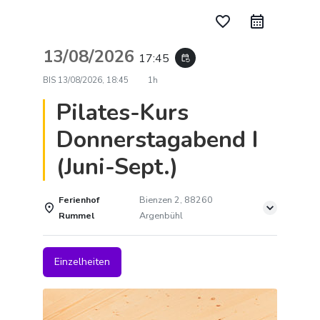
favorite_border
13/08/2026
17:45
event_repeat
BIS
13/08/2026, 18:45
1h
Pilates-Kurs
Donnerstagabend I
(Juni-Sept.)
Ferienhof
Bienzen 2, 88260
Rummel
Argenbühl
Einzelheiten