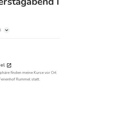
erstagabend I
l
mel
phäre finden meine Kurse vor Ort
Ferienhof Rummel statt.