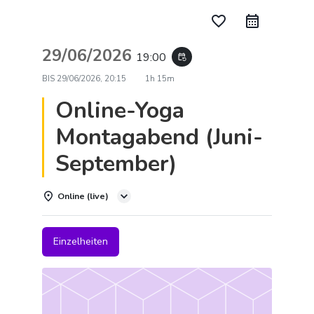
favorite_border
29/06/2026
19:00
event_repeat
BIS
29/06/2026, 20:15
1h 15m
Online-Yoga
Montagabend (Juni-
September)
Online (live)
Einzelheiten